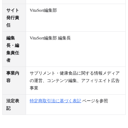
サイト
VitaSort編集部
発行責
任
編集
VitaSort編集部 編集長
長・編
集責任
者
事業内
サプリメント・健康食品に関する情報メディア
容
の運営、コンテンツ編集、アフィリエイト広告
事業
法定表
特定商取引法に基づく表記
ページを参照
記