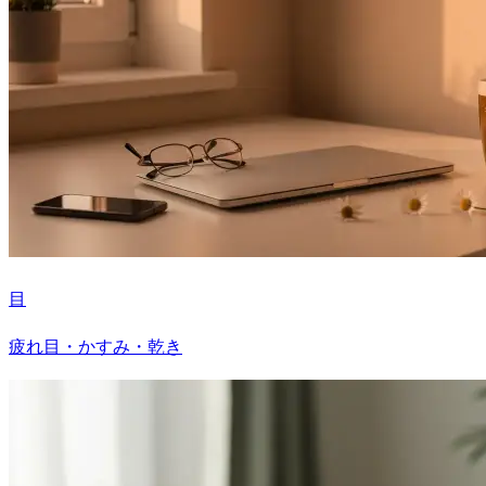
目
疲れ目・かすみ・乾き