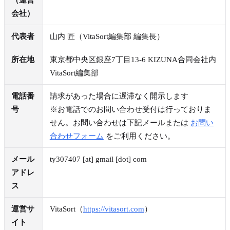
（運営
会社）
代表者
山内 匠
（
VitaSort編集部 編集長
）
所在地
東京都中央区銀座7丁目13-6 KIZUNA合同会社内
VitaSort編集部
電話番
請求があった場合に遅滞なく開示します
号
※お電話でのお問い合わせ受付は行っておりま
せん。お問い合わせは下記メールまたは
お問い
合わせフォーム
をご利用ください。
メール
ty307407
[at]
gmail [dot] com
アドレ
ス
運営サ
VitaSort
（
https://vitasort.com
）
イト